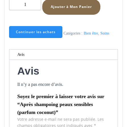
quantité
Ajouter à Mon Panier
de
Après
shampoing
peaux
Continuer les achats
Catégories :
Bien être
,
Soins
sensibles
(parfum
coconut)
Avis
Avis
Il n’y a pas encore d’avis.
Soyez le premier à laisser votre avis sur
“Après shampoing peaux sensibles
(parfum coconut)”
Votre adresse e-mail ne sera pas publiée.
Les
champs obligatoires sont indiqués avec
*