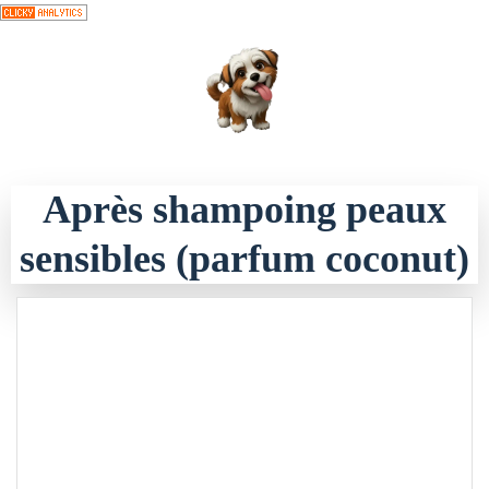
Aller
au
contenu
Après shampoing peaux
sensibles (parfum coconut)