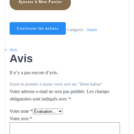
Ajouter à Mon Panier
de
Demi
ballon
Continuer les achats
Catégorie :
Jouets
Avis
Avis
Il n’y a pas encore d’avis.
Soyez le premier à laisser votre avis sur “Demi ballon”
Votre adresse e-mail ne sera pas publiée.
Les champs
obligatoires sont indiqués avec
*
Votre note
*
Votre avis
*