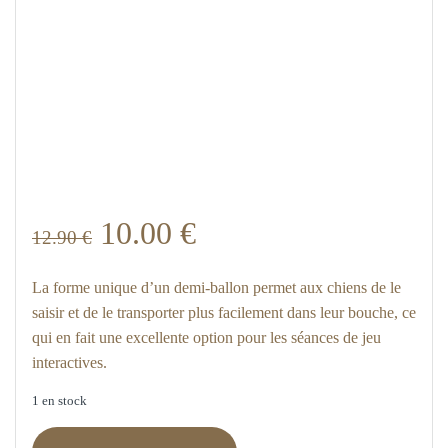
Le
Le
10.00
€
12.90
€
prix
prix
La forme unique d’un demi-ballon permet aux chiens de le
saisir et de le transporter plus facilement dans leur bouche, ce
initial
actuel
qui en fait une excellente option pour les séances de jeu
interactives.
était :
est :
1 en stock
12.90 €.
10.00 €.
quantité