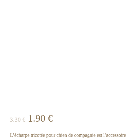
Le
Le
1.90
€
3.30
€
prix
prix
L’écharpe tricotée pour chien de compagnie est l’accessoire