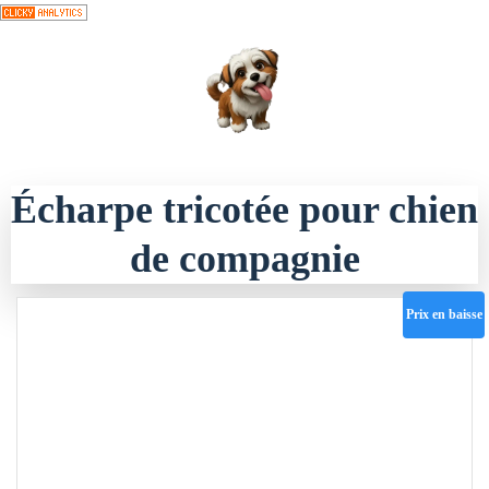
Aller
au
contenu
Écharpe tricotée pour chien
de compagnie
Prix en baisse