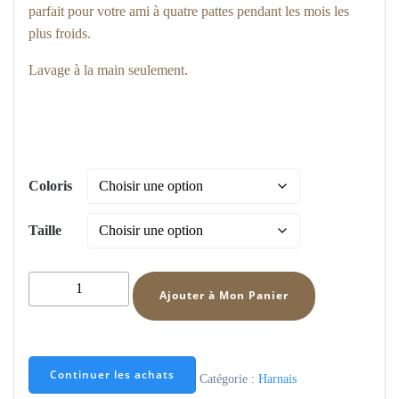
parfait pour votre ami à quatre pattes pendant les mois les
initial
actuel
plus froids.
était :
est :
Lavage à la main seulement.
3.30 €.
1.90 €.
Coloris
Taille
quantité
Ajouter à Mon Panier
de
Écharpe
tricotée
pour
Continuer les achats
Catégorie :
Harnais
chien