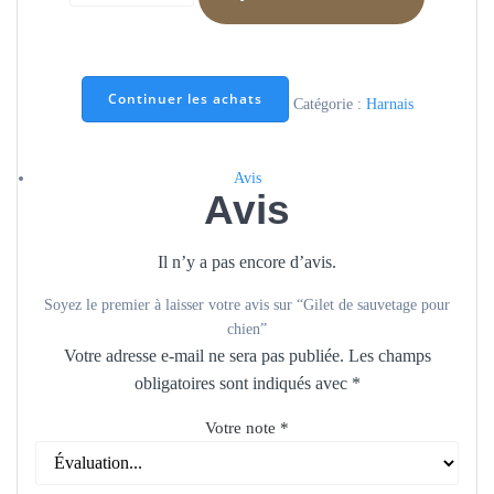
de
Gilet
de
sauvetage
Continuer les achats
Catégorie :
Harnais
pour
chien
Avis
Avis
Il n’y a pas encore d’avis.
Soyez le premier à laisser votre avis sur “Gilet de sauvetage pour
chien”
Votre adresse e-mail ne sera pas publiée.
Les champs
obligatoires sont indiqués avec
*
Votre note
*