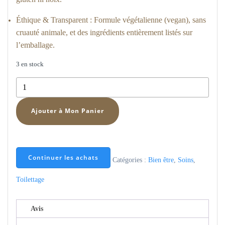
Éthique & Transparent : Formule végétalienne (vegan), sans
cruauté animale, et des ingrédients entièrement listés sur
l’emballage.
3 en stock
quantité
de
Lingettes
Ajouter à Mon Panier
pour
nettoyer
les
Continuer les achats
pattes
Catégories :
Bien être
,
Soins
,
Toilettage
Avis