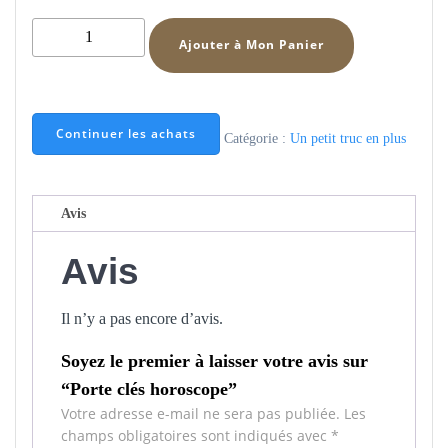
quantité
Ajouter à Mon Panier
de
Porte
clés
horoscope
Continuer les achats
Catégorie :
Un petit truc en plus
Avis
Avis
Il n’y a pas encore d’avis.
Soyez le premier à laisser votre avis sur
“Porte clés horoscope”
Votre adresse e-mail ne sera pas publiée.
Les
champs obligatoires sont indiqués avec
*