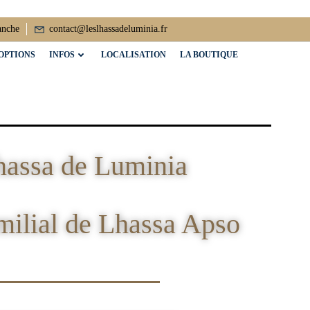
anche
contact@leslhassadeluminia.fr
OPTIONS
INFOS
LOCALISATION
LA BOUTIQUE
hassa de Luminia
milial de Lhassa Apso