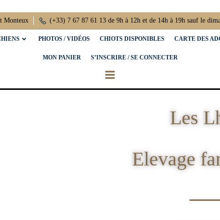
nt Monteux
(+33) 7 67 87 61 13 de 9h à 12h et de 14h à 19h sauf le dim
CHIENS
PHOTOS / VIDÉOS
CHIOTS DISPONIBLES
CARTE DES AD
MON PANIER
S’INSCRIRE / SE CONNECTER
Les L
Elevage fa