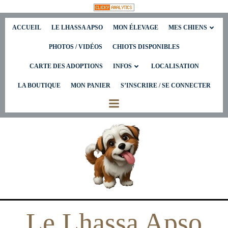
Aller
ACCUEIL
LE LHASSA APSO
MON ÉLEVAGE
MES CHIENS
au
contenu
PHOTOS / VIDÉOS
CHIOTS DISPONIBLES
CARTE DES ADOPTIONS
INFOS
LOCALISATION
LA BOUTIQUE
MON PANIER
S’INSCRIRE / SE CONNECTER
Le Lhassa Apso