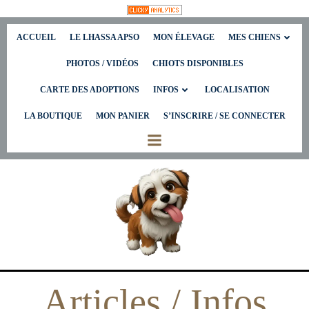
Aller
ACCUEIL
LE LHASSA APSO
MON ÉLEVAGE
MES CHIENS
au
contenu
PHOTOS / VIDÉOS
CHIOTS DISPONIBLES
CARTE DES ADOPTIONS
INFOS
LOCALISATION
LA BOUTIQUE
MON PANIER
S’INSCRIRE / SE CONNECTER
Articles / Infos