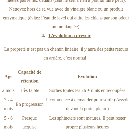
mettez pas le nez dedans (cela ne sert à rien à part lui faire peur).
Nettoyez hors de sa vue avec du vinaigre blanc ou un produit
enzymatique (évitez l’eau de javel qui attire les chiens par son odeur
ammoniaquée).
4.
L’évolution à prévoir
La propreté n’est pas un chemin linéaire, il y aura des petits retours
en arrière, c’est normal !
Capacité de
Age
Evolution
rétention
2 mois
Très faible
Sorties toutes les 2h + nuits entrecoupées
3 - 4
Il commence à demander pour sortir (s'assoit
En progression
mois
devant la porte, pleure)
5 - 6
Presque
Les sphincters sont matures. Il peut rester
mois
acquise
propre plusieurs heures